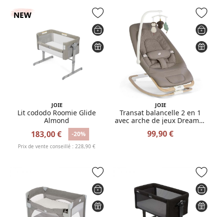
JOIE
JOIE
Lit cododo Roomie Glide
Transat balancelle 2 en 1
Almond
avec arche de jeux Dreamer
Strata Acorn
99,90 €
183,00 €
-20%
Prix de vente conseillé : 228,90 €