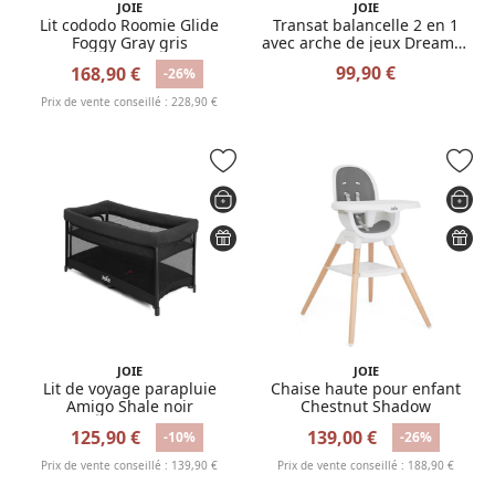
JOIE
JOIE
Lit cododo Roomie Glide
Transat balancelle 2 en 1
Foggy Gray gris
avec arche de jeux Dreamer
Strata Dune
99,90 €
168,90 €
-26%
Prix de vente conseillé : 228,90 €
JOIE
JOIE
Lit de voyage parapluie
Chaise haute pour enfant
Amigo Shale noir
Chestnut Shadow
125,90 €
139,00 €
-10%
-26%
Prix de vente conseillé : 139,90 €
Prix de vente conseillé : 188,90 €