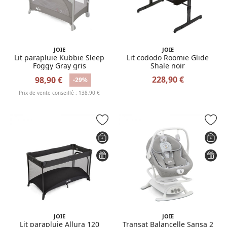
JOIE
JOIE
Lit parapluie Kubbie Sleep
Lit cododo Roomie Glide
Foggy Gray gris
Shale noir
228,90 €
98,90 €
-29%
Prix de vente conseillé : 138,90 €
JOIE
JOIE
Lit parapluie Allura 120
Transat Balancelle Sansa 2