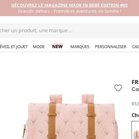
DÉCOUVREZ LE MAGAZINE MADE IN BÉBÉ ÉDITION #05
Grandir dehors : Premières aventures en famille !
ÉVEIL ET JOUET
MODE
MARQUES
PERSONNALISER
CA
FR
Car
63,
Cho