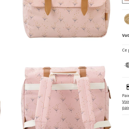
Vot
Ce 
Pai
Voi
pai