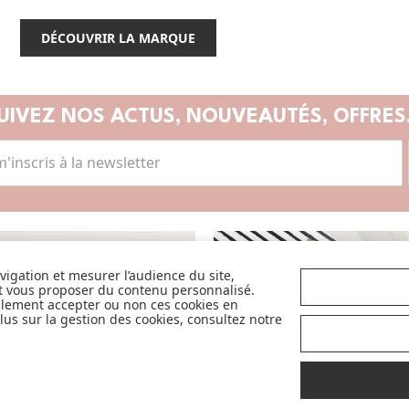
DÉCOUVRIR LA MARQUE
UIVEZ NOS ACTUS,
NOUVEAUTÉS, OFFRES.
SANCE
CA
avigation et mesurer l’audience du site,
et vous proposer du contenu personnalisé.
llement accepter ou non ces cookies en
us sur la gestion des cookies, consultez notre
Avec pour objectif d'accompagner et de
faciliter la vie des parents et futurs