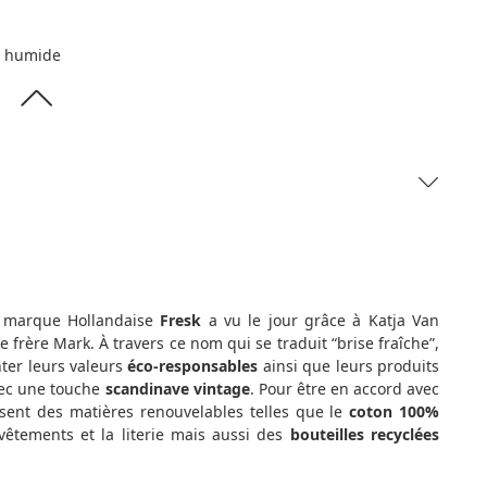
on humide
a marque Hollandaise
Fresk
a vu le jour grâce à Katja Van
 frère Mark. À travers ce nom qui se traduit “brise fraîche”,
nter leurs valeurs
éco-responsables
ainsi que leurs produits
vec une touche
scandinave vintage
. Pour être en accord avec
ilisent des matières renouvelables telles que le
coton 100%
vêtements et la literie mais aussi des
bouteilles recyclées