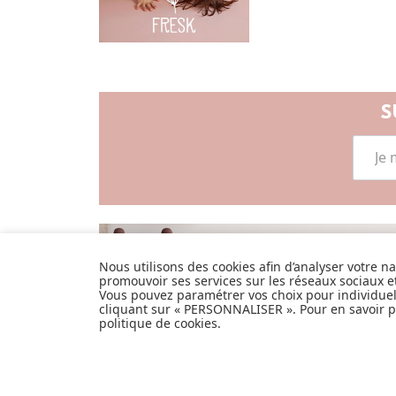
S
LISTE DE NAIS
Nous utilisons des cookies afin d’analyser votre n
promouvoir ses services sur les réseaux sociaux 
Vous pouvez paramétrer vos choix pour individue
JE DÉCOUVRE
cliquant sur « PERSONNALISER ». Pour en savoir pl
politique de cookies
.
Pionnier du WEB, leader français de la
distribution sélective en puériculture