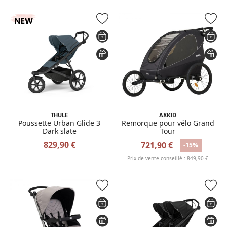
THULE
AXKID
Poussette Urban Glide 3
Remorque pour vélo Grand
Dark slate
Tour
829,90 €
721,90 €
-15%
Prix de vente conseillé : 849,90 €