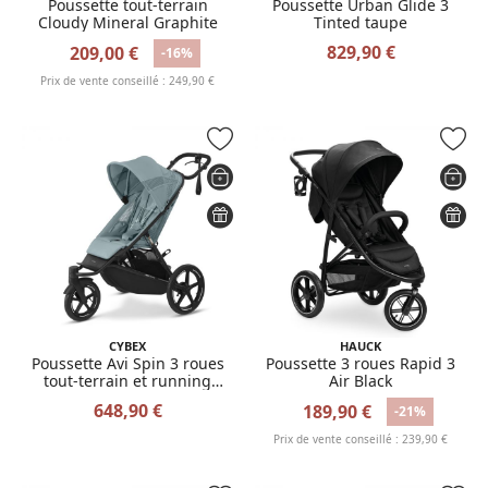
Poussette tout-terrain
Poussette Urban Glide 3
Cloudy Mineral Graphite
Tinted taupe
829,90 €
209,00 €
-16%
Prix de vente conseillé : 249,90 €
CYBEX
HAUCK
Poussette Avi Spin 3 roues
Poussette 3 roues Rapid 3
tout-terrain et running
Air Black
Stormy Blue
648,90 €
189,90 €
-21%
Prix de vente conseillé : 239,90 €