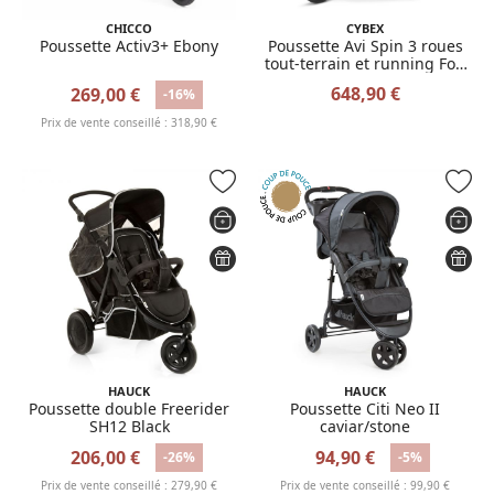
CHICCO
CYBEX
Poussette Activ3+ Ebony
Poussette Avi Spin 3 roues
tout-terrain et running Fog
Grey
648,90 €
269,00 €
-16%
Prix de vente conseillé : 318,90 €
HAUCK
HAUCK
Poussette double Freerider
Poussette Citi Neo II
SH12 Black
caviar/stone
206,00 €
94,90 €
-26%
-5%
Prix de vente conseillé : 279,90 €
Prix de vente conseillé : 99,90 €