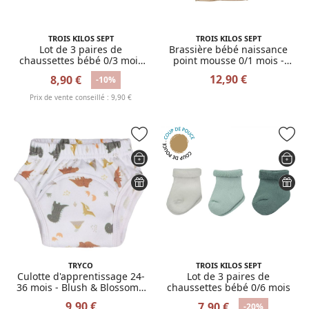
TROIS KILOS SEPT
TROIS KILOS SEPT
Lot de 3 paires de
Brassière bébé naissance
chaussettes bébé 0/3 mois
point mousse 0/1 mois -
rayures beige-blanc
Caramel
12,90 €
8,90 €
-10%
Prix de vente conseillé : 9,90 €
TRYCO
TROIS KILOS SEPT
Culotte d'apprentissage 24-
Lot de 3 paires de
36 mois - Blush & Blossom /
chaussettes bébé 0/6 mois
Dinosaure
9,90 €
7,90 €
-20%