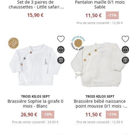
Set de 3 paires de
Pantalon maille 0/1 mois
chaussettes - Little safari -
Sable
Taille 2
15,90 €
11,50 €
-11%
Prix de vente conseillé : 12,90 €
TROIS KILOS SEPT
TROIS KILOS SEPT
Brassière Sophie la girafe 0
Brassière bébé naissance
mois - Blanc
point mousse 0/1 mois -
Blanc
26,90 €
11,50 €
-10%
-11%
Prix de vente conseillé : 29,90 €
Prix de vente conseillé : 12,90 €