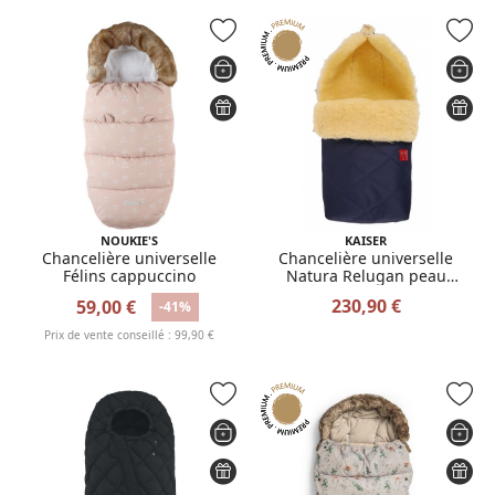
NOUKIE'S
KAISER
Chancelière universelle
Chancelière universelle
Félins cappuccino
Natura Relugan peau
d'agneau - bleu marine
230,90 €
59,00 €
-41%
Prix de vente conseillé : 99,90 €