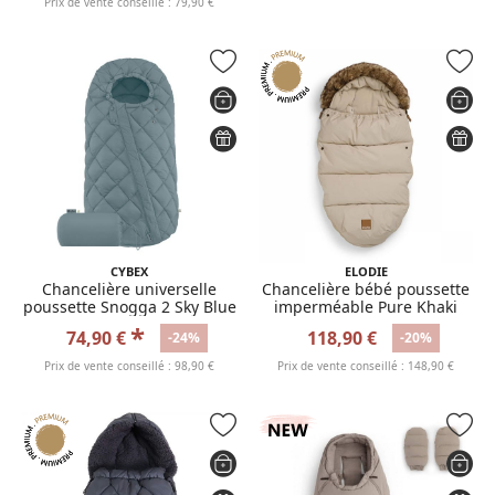
Prix de vente conseillé : 79,90 €
CYBEX
ELODIE
Chancelière universelle
Chancelière bébé poussette
poussette Snogga 2 Sky Blue
imperméable Pure Khaki
*
74,90 €
118,90 €
-24%
-20%
Prix de vente conseillé : 98,90 €
Prix de vente conseillé : 148,90 €