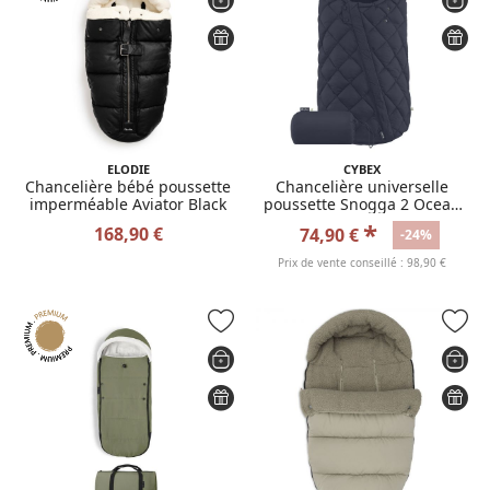
ELODIE
CYBEX
Chancelière bébé poussette
Chancelière universelle
imperméable Aviator Black
poussette Snogga 2 Ocean
Blue
*
168,90 €
74,90 €
-24%
Prix de vente conseillé : 98,90 €