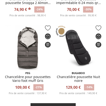
poussette Snogga 2 Almond
imperméable 6-24 mois gris
Beige
chiné
*
74,90 €
70,00 €
-24%
-30%
Prix de vente conseillé : 98,90 €
Prix de vente conseillé : 99,90 €
PEG
BUGABOO
Chancelière pour poussettes
Chancelière poussette Nuit
Vario foot muff Gris
noire
109,00 €
129,00 €
-21%
-14%
Prix de vente conseillé : 137,90 €
Prix de vente conseillé : 149,90 €