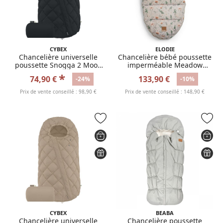
CYBEX
ELODIE
Chancelière universelle
Chancelière bébé poussette
poussette Snogga 2 Moon
imperméable Meadow
Black
Blossom
*
74,90 €
133,90 €
-24%
-10%
Prix de vente conseillé : 98,90 €
Prix de vente conseillé : 148,90 €
CYBEX
BEABA
Chancelière universelle
Chancelière poussette