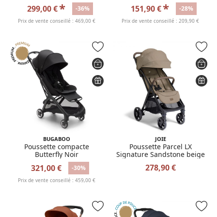
*
*
299,00 €
151,90 €
-36%
-28%
Prix de vente conseillé : 469,00 €
Prix de vente conseillé : 209,90 €
BUGABOO
JOIE
Poussette compacte
Poussette Parcel LX
Butterfly Noir
Signature Sandstone beige
278,90 €
321,00 €
-30%
Prix de vente conseillé : 459,00 €