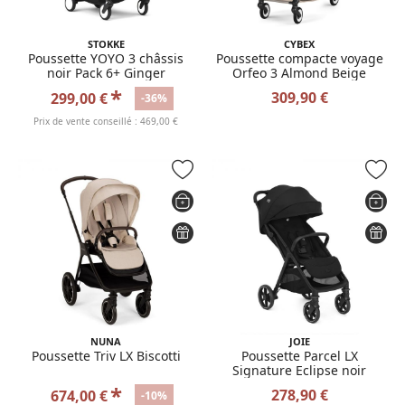
STOKKE
CYBEX
Poussette YOYO 3 châssis
Poussette compacte voyage
noir Pack 6+ Ginger
Orfeo 3 Almond Beige
*
309,90 €
299,00 €
-36%
Prix de vente conseillé : 469,00 €
NUNA
JOIE
Poussette Triv LX Biscotti
Poussette Parcel LX
Signature Eclipse noir
*
278,90 €
674,00 €
-10%