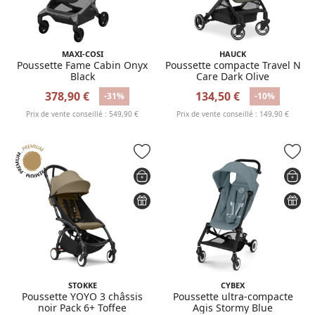
MAXI-COSI
HAUCK
Poussette Fame Cabin Onyx
Poussette compacte Travel N
Black
Care Dark Olive
378,90 €
134,50 €
-31%
-10%
Prix de vente conseillé : 549,90 €
Prix de vente conseillé : 149,90 €
STOKKE
CYBEX
Poussette YOYO 3 châssis
Poussette ultra-compacte
noir Pack 6+ Toffee
Agis Stormy Blue