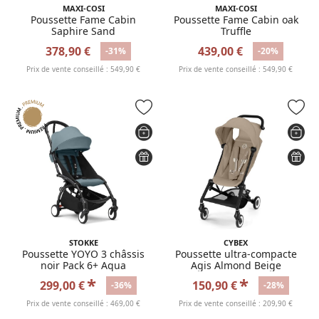
MAXI-COSI
MAXI-COSI
Poussette Fame Cabin
Poussette Fame Cabin oak
Saphire Sand
Truffle
378,90 €
439,00 €
-31%
-20%
Prix de vente conseillé : 549,90 €
Prix de vente conseillé : 549,90 €
STOKKE
CYBEX
Poussette YOYO 3 châssis
Poussette ultra-compacte
noir Pack 6+ Aqua
Agis Almond Beige
*
*
299,00 €
150,90 €
-36%
-28%
Prix de vente conseillé : 469,00 €
Prix de vente conseillé : 209,90 €