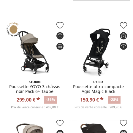
STOKKE
CYBEX
Poussette YOYO 3 châssis
Poussette ultra-compacte
noir Pack 6+ Taupe
Agis Magic Black
*
*
299,00 €
150,90 €
-36%
-28%
Prix de vente conseillé : 469,00 €
Prix de vente conseillé : 209,90 €