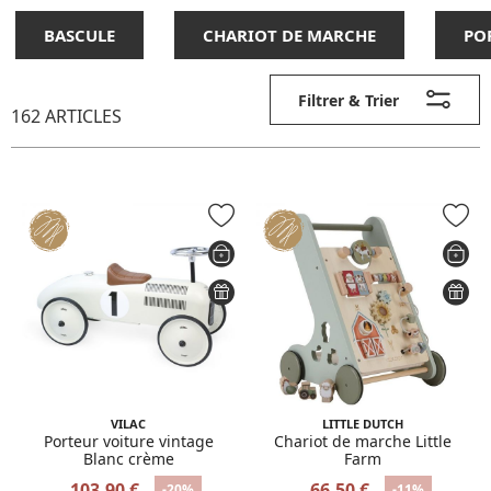
BASCULE
CHARIOT DE MARCHE
PO
Filtrer & Trier
162 ARTICLES
VILAC
LITTLE DUTCH
Porteur voiture vintage
Chariot de marche Little
Blanc crème
Farm
103,90 €
66,50 €
-20%
-11%