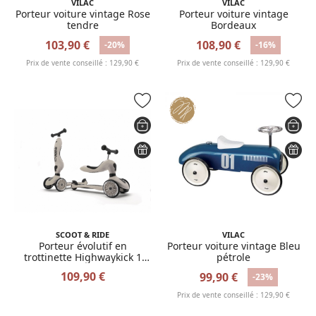
VILAC
VILAC
Porteur voiture vintage Rose
Porteur voiture vintage
tendre
Bordeaux
103,90 €
108,90 €
-20%
-16%
Prix de vente conseillé : 129,90 €
Prix de vente conseillé : 129,90 €
SCOOT & RIDE
VILAC
Porteur évolutif en
Porteur voiture vintage Bleu
trottinette Highwaykick 1
pétrole
Beige
109,90 €
99,90 €
-23%
Prix de vente conseillé : 129,90 €