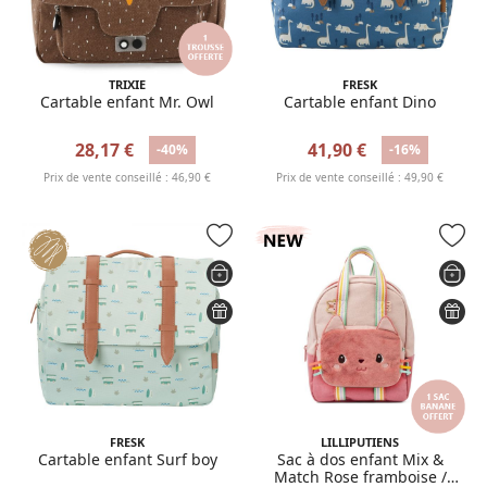
TRIXIE
FRESK
Cartable enfant Mr. Owl
Cartable enfant Dino
28,17 €
41,90 €
-40%
-16%
Prix de vente conseillé : 46,90 €
Prix de vente conseillé : 49,90 €
FRESK
LILLIPUTIENS
Cartable enfant Surf boy
Sac à dos enfant Mix &
Match Rose framboise /