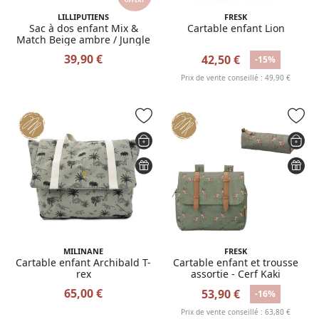
LILLIPUTIENS
FRESK
Sac à dos enfant Mix &
Cartable enfant Lion
Match Beige ambre / Jungle
39,90 €
42,50 €
-15%
Prix de vente conseillé : 49,90 €
MILINANE
FRESK
Cartable enfant Archibald T-
Cartable enfant et trousse
rex
assortie - Cerf Kaki
65,00 €
53,90 €
-16%
Prix de vente conseillé : 63,80 €