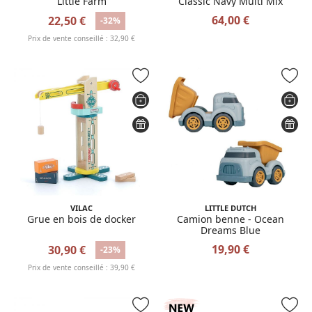
Little Farm
Classic Navy Multi Mix
64,00 €
22,50 €
-32%
Prix de vente conseillé : 32,90 €
VILAC
LITTLE DUTCH
Grue en bois de docker
Camion benne - Ocean
Dreams Blue
19,90 €
30,90 €
-23%
Prix de vente conseillé : 39,90 €