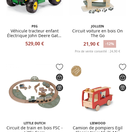
PEG
JOLLEIN
Véhicule tracteur enfant
Circuit voiture en bois On
Électrique John Deere Gator
The Go
12V
529,00 €
21,90 €
-12%
Prix de vente conseillé : 24,90 €
LITTLE DUTCH
LIEWOOD
Circuit de train en bois FSC -
Camion de pompiers Egil