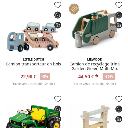
LITTLE DUTCH
LIEWOOD
Camion transporteur en bois
Camion de recyclage Irina
Garden Green Multi Mix
*
22,90 €
44,50 €
-8%
-30%
Prix de vente conseillé : 24,90 €
Prix de vente conseillé : 64,00 €