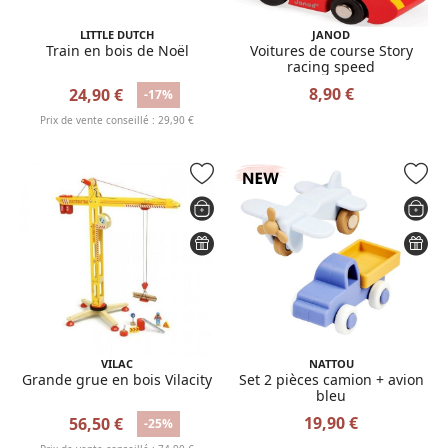
LITTLE DUTCH
JANOD
Train en bois de Noël
Voitures de course Story
racing speed
8,90 €
24,90 €
-17%
Prix de vente conseillé : 29,90 €
VILAC
NATTOU
Grande grue en bois Vilacity
Set 2 pièces camion + avion
bleu
19,90 €
56,50 €
-25%