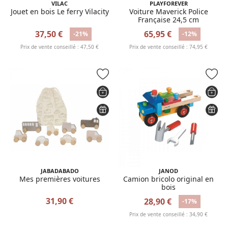
VILAC
PLAYFOREVER
Jouet en bois Le ferry Vilacity
Voiture Maverick Police
Française 24,5 cm
37,50 €
65,95 €
-21%
-12%
Prix de vente conseillé : 47,50 €
Prix de vente conseillé : 74,95 €
JABADABADO
JANOD
Mes premières voitures
Camion bricolo original en
bois
31,90 €
28,90 €
-17%
Prix de vente conseillé : 34,90 €