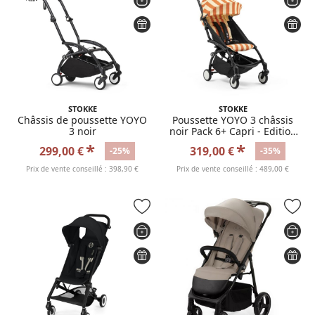
STOKKE
STOKKE
Châssis de poussette YOYO
Poussette YOYO 3 châssis
3 noir
noir Pack 6+ Capri - Edition
limitée Riviera
*
*
299,00 €
319,00 €
-25%
-35%
Prix de vente conseillé : 398,90 €
Prix de vente conseillé : 489,00 €