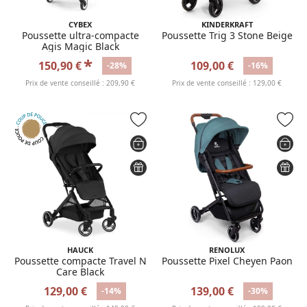
CYBEX
KINDERKRAFT
Poussette ultra-compacte
Poussette Trig 3 Stone Beige
Agis Magic Black
*
150,90 €
109,00 €
-28%
-16%
Prix de vente conseillé : 209,90 €
Prix de vente conseillé : 129,00 €
HAUCK
RENOLUX
Poussette compacte Travel N
Poussette Pixel Cheyen Paon
Care Black
129,00 €
139,00 €
-14%
-30%