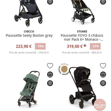
CHICCO
STOKKE
Poussette Seety Boston grey
Poussette YOYO 3 châssis
noir Pack 6+ Monaco -
Edition limitée Riviera
*
223,90 €
319,00 €
-10%
-35%
Prix de vente conseillé : 249,00 €
Prix de vente conseillé : 489,00 €