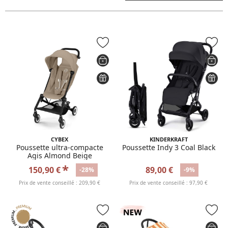
CYBEX
KINDERKRAFT
Poussette ultra-compacte
Poussette Indy 3 Coal Black
Agis Almond Beige
*
150,90 €
89,00 €
-28%
-9%
Prix de vente conseillé : 209,90 €
Prix de vente conseillé : 97,90 €