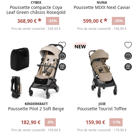
CYBEX
NUNA
Poussette compacte Coya
Poussette MIXX Next Caviar
Leaf Green châssis Rosegold
*
*
368,90 €
599,00 €
-33%
-20%
Prix de vente conseillé : 548,90 €
Prix de vente conseillé : 748,90 €
KINDERKRAFT
JOIE
Poussette Pilot 2 Soft Beige
Poussette Tourist Toffee
182,90 €
159,90 €
-8%
-11%
Prix de vente conseillé : 199,00 €
Prix de vente conseillé : 179,90 €