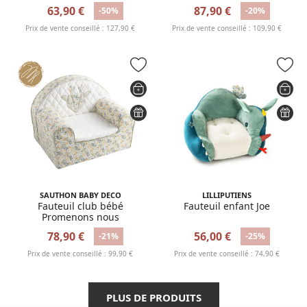
63,90 €
87,90 €
-50%
-20%
Prix de vente conseillé : 127,90 €
Prix de vente conseillé : 109,90 €
SAUTHON BABY DECO
LILLIPUTIENS
Fauteuil club bébé
Fauteuil enfant Joe
Promenons nous
78,90 €
56,00 €
-21%
-25%
Prix de vente conseillé : 99,90 €
Prix de vente conseillé : 74,90 €
PLUS DE PRODUITS