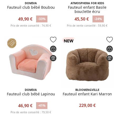
DOMIVA
ATMOSPHERA FOR KIDS
Fauteuil club bébé Boubou
Fauteuil enfant Basile
bouclette écru
49,90 €
45,50 €
-33%
-24%
Prix de vente conseillé : 74,90 €
Prix de vente conseillé : 59,90 €
DOMIVA
BLOOMINGVILLE
Fauteuil club bébé Lapinou
Fauteuil enfant Kari Marron
229,00 €
46,90 €
-41%
Prix de vente conseillé : 79,50 €