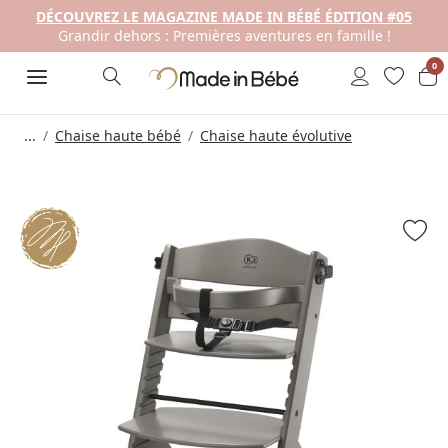
DÉCOUVREZ LE MAGAZINE MADE IN BÉBÉ ÉDITION #05
Grandir dehors : Premières aventures en famille !
0
...
Chaise haute bébé
Chaise haute évolutive