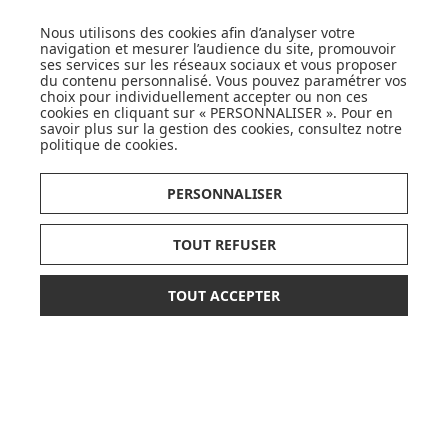
Nous utilisons des cookies afin d’analyser votre
navigation et mesurer l’audience du site, promouvoir
ses services sur les réseaux sociaux et vous proposer
du contenu personnalisé. Vous pouvez paramétrer vos
choix pour individuellement accepter ou non ces
LISTE DE NAISSANCE
cookies en cliquant sur « PERSONNALISER ». Pour en
savoir plus sur la gestion des cookies, consultez notre
JE DÉCOUVRE
politique de cookies
.
PERSONNALISER
TOUT REFUSER
CARTES CADEAUX
TOUT ACCEPTER
79,00 €
84,90 €
AJOUTER AU PANIER
JE DÉCOUVRE
ou paiement
3 x 26,33 €
sans frais
Pionnier du WEB, leader français de la distribution