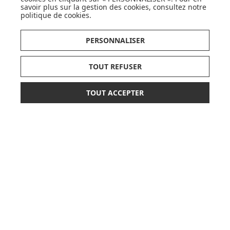
savoir plus sur la gestion des cookies, consultez notre
politique de cookies
.
DÉCOUVRIR LA MARQUE
PERSONNALISER
TOUT REFUSER
SUIVEZ NOS ACTUS,
TOUT ACCEPTER
NOUVEAUTÉS, OFFRES...
159,90 €
168,90 €
AJOUTER AU PANIER
dont 1,70 € d'éco-part
OK
ou paiement
3 x 53,30 €
sans frais
LISTE DE NAISSANCE
JE DÉCOUVRE