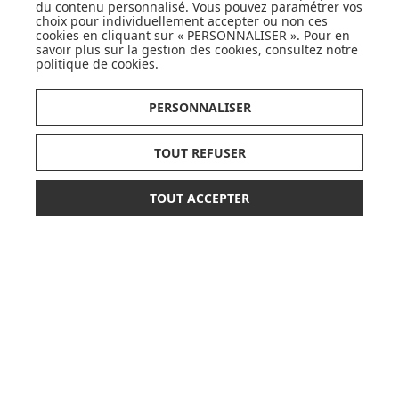
du contenu personnalisé. Vous pouvez paramétrer vos
choix pour individuellement accepter ou non ces
cookies en cliquant sur « PERSONNALISER ». Pour en
savoir plus sur la gestion des cookies, consultez notre
DÉCOUVRIR LA MARQUE
politique de cookies
.
PERSONNALISER
TOUT REFUSER
SUIVEZ NOS ACTUS,
NOUVEAUTÉS, OFFRES...
TOUT ACCEPTER
42,50 €
44,90 €
AJOUTER AU PANIER
OK
ou paiement
3 x 14,17 €
sans frais
LISTE DE NAISSANCE
JE DÉCOUVRE