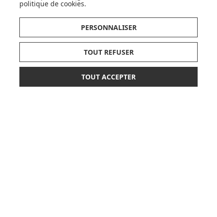
politique de cookies
.
JE DÉCOUVRE
PERSONNALISER
TOUT REFUSER
TOUT ACCEPTER
19,00 €
AJOUTER AU PANIER
CARTES CADEAUX
JE DÉCOUVRE
Pionnier du WEB, leader français de la distribution
sélective en puériculture depuis plus de 15 ans,
Made In Bébé est heureux d'accompagner chaque
jour parents, familles et enfants.
Avec sa boutique en ligne spécialisée dans la
puériculture, Made in Bébé vous propose plus de
20 000 références et une sélection de plus de 300