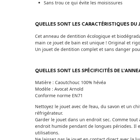
Sans trou ce qui évite les moisissures
QUELLES SONT LES CARACTÉRISTIQUES DU J
Cet anneau de dentition écologique et biodégradab
main ce jouet de bain est unique ! Original et rig
Un jouet de dentition complet et sans danger pou
QUELLES SONT LES SPÉCIFICITÉS DE L'ANNE
Matière : Caoutchouc 100% hévéa
Modèle : Avocat Arnold
Conforme norme EN71
Nettoyez le jouet avec de l’eau, du savon et un ch
réfrigérateur.
Garder le jouet dans un endroit sec. Comme tout au
endroit humide pendant de longues périodes. Il es
utilisations.
Ne laissez pas le jouet en contact direct avec la l