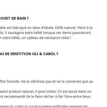
OUET DE BAIN ?
le est fabriqué en latex d'hévéa 100% naturel. Peint à la
olo, il soulagera votre bébé lorsque ses dents pousseront.
r votre bébé, un cadeau de naissance idéal !
AU DE DENTITION OLI & CAROL ?
iffon humide. Ne le stérilisez pas et ne le conservez pas au
tre produit naturel, il peut moisir s’il est laissé dans un
t recommandé de le faire sécher à l’air libre entre deux
umière du soleil ou toute lumière artificielle pendant de