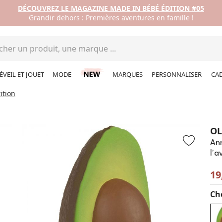
DÉCOUVREZ LE MAGAZINE MADE IN BÉBÉ ÉDITION #05
Grandir dehors : Premières aventures en famille !
ÉVEIL ET JOUET
MODE
MARQUES
PERSONNALISER
CA
ition
OL
Ann
l'a
19
Cho