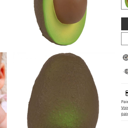
Pai
Voi
pai