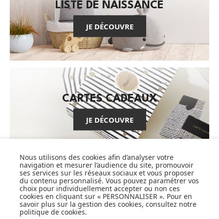
LISTE DE NAISSANCE
JE DÉCOUVRE
CARTES CADEAUX
JE DÉCOUVRE
Nous utilisons des cookies afin d’analyser votre
navigation et mesurer l’audience du site, promouvoir
Pionnier du WEB, leader français de la distribution
ses services sur les réseaux sociaux et vous proposer
sélective en puériculture depuis plus de 15 ans,
du contenu personnalisé. Vous pouvez paramétrer vos
Made In Bébé est heureux d'accompagner chaque
choix pour individuellement accepter ou non ces
cookies en cliquant sur « PERSONNALISER ». Pour en
jour parents, familles et enfants.
savoir plus sur la gestion des cookies, consultez notre
Avec sa boutique en ligne spécialisée dans la
politique de cookies
.
puériculture, Made in Bébé vous propose plus de