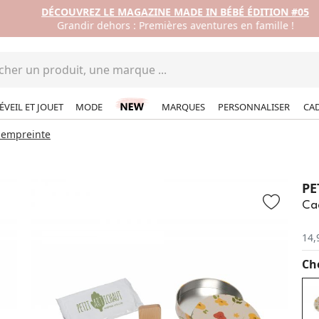
DÉCOUVREZ LE MAGAZINE MADE IN BÉBÉ ÉDITION #05
Grandir dehors : Premières aventures en famille !
ÉVEIL ET JOUET
MODE
MARQUES
PERSONNALISER
CA
 empreinte
PE
Cad
14,
Cho