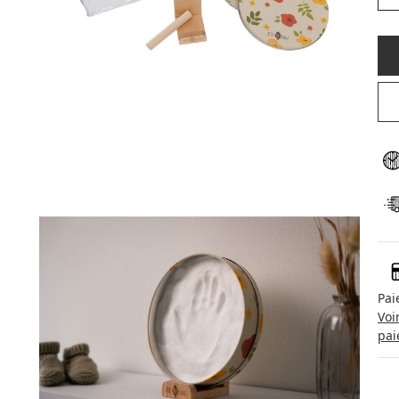
Pai
Voi
pai