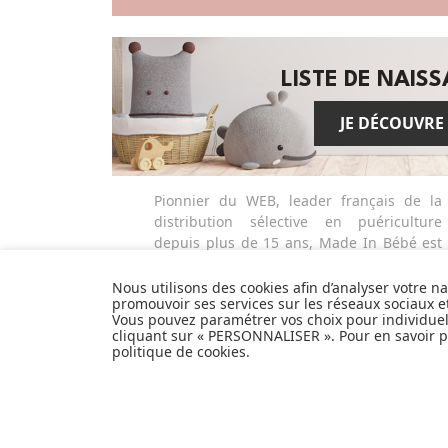
LISTE DE NAIS
JE DÉCOUVRE
Pionnier du WEB, leader français de la
distribution sélective en puériculture
depuis plus de 15 ans, Made In Bébé est
heureux d'accompagner chaque jour
parents, familles et enfants.
Nous utilisons des cookies afin d’analyser votre n
promouvoir ses services sur les réseaux sociaux 
Avec sa boutique en ligne spécialisée
Vous pouvez paramétrer vos choix pour individue
dans la puériculture, Made in Bébé vous
cliquant sur « PERSONNALISER ». Pour en savoir pl
propose plus de 20 000 références et une
politique de cookies
.
sélection de plus de 300 marques.
Que ce soit pour préparer l'arrivée d'un
heureux événement ou faire plaisir à vos
proches et à vous-même, découvrez tout