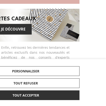
RTES CADEAUX
JE DÉCOUVRE
Enfin, retrouvez les dernières tendances et
articles exclusifs dans nos nouveautés et
bénéficiez de nos conseils d'experts
tendance et pratique et parcourez nos
guides d'achats et comparatifs produits
PERSONNALISER
actualisés dans notre magazine dédié.
Made in Bébé propose des services
différenciants et personnalisés comme la
TOUT REFUSER
broderie ou la gravure des produits ou
bien la possibilité de créer des listes de
TOUT ACCEPTER
naissances avec facilité. Alors n'hésitez
plus ! Personnalisez vos cadeaux ! Craquez