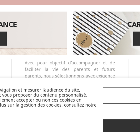
SANCE
CA
Avec pour objectif d'accompagner et de
faciliter la vie des parents et futurs
parents, nous sélectionnons avec exigence
et qualité pour vous en permanence les
plus belles marques de la puériculture. Et
avigation et mesurer l’audience du site,
et vous proposer du contenu personnalisé.
nous sommes fiers de vous proposer
llement accepter ou non ces cookies en
également des marques partenaires
us sur la gestion des cookies, consultez notre
sélectives et innovantes telles que Cybex,
Nobodinoz, Liewood, Charlie Crane,
Babyzen, Stokke, etc...
Pour mieux vous accompagner dans vos
choix, retrouvez nos labels pour