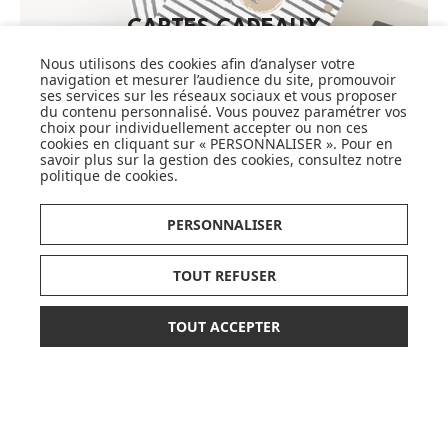
CARTES CADEAUX
Nous utilisons des cookies afin d’analyser votre
JE DÉCOUVRE
navigation et mesurer l’audience du site, promouvoir
ses services sur les réseaux sociaux et vous proposer
du contenu personnalisé. Vous pouvez paramétrer vos
choix pour individuellement accepter ou non ces
cookies en cliquant sur « PERSONNALISER ». Pour en
savoir plus sur la gestion des cookies, consultez notre
Pionnier du WEB, leader français de la distribution
politique de cookies
.
sélective en puériculture depuis plus de 15 ans,
Made In Bébé est heureux d'accompagner chaque
PERSONNALISER
jour parents, familles et enfants.
Avec sa boutique en ligne spécialisée dans la
puériculture, Made in Bébé vous propose plus de
TOUT REFUSER
20 000 références et une sélection de plus de 300
marques.
TOUT ACCEPTER
Que ce soit pour préparer l'arrivée d'un heureux
24,90 €
AJOUTER AU PANIER
événement ou faire plaisir à vos proches et à vous-
même, découvrez tout notre univers et articles de
produits de puériculture, équipement bébé,
hygiène et nécessaire de toilette, alimentation et
repas, sécurité de l'enfant, poussettes, mobilier et