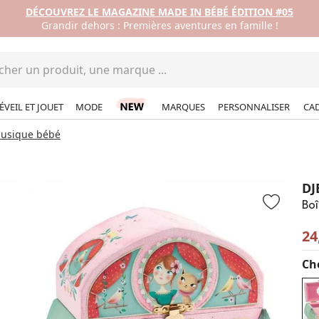
DÉCOUVREZ LE MAGAZINE MADE IN BÉBÉ ÉDITION #05
Grandir dehors : Premières aventures en famille !
ÉVEIL ET JOUET
MODE
MARQUES
PERSONNALISER
CA
musique bébé
DJ
Boî
24
Cho