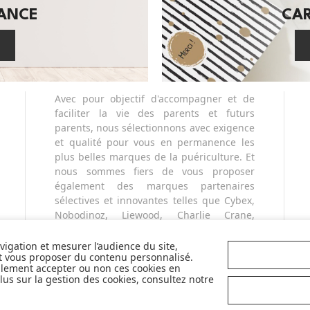
SANCE
CA
Avec pour objectif d'accompagner et de
faciliter la vie des parents et futurs
parents, nous sélectionnons avec exigence
et qualité pour vous en permanence les
plus belles marques de la puériculture. Et
nous sommes fiers de vous proposer
également des marques partenaires
sélectives et innovantes telles que Cybex,
Nobodinoz, Liewood, Charlie Crane,
Babyzen, Stokke, etc...
Pour mieux vous accompagner dans vos
avigation et mesurer l’audience du site,
et vous proposer du contenu personnalisé.
choix, retrouvez nos labels pour
llement accepter ou non ces cookies en
sélectionner les meilleurs articles pour
us sur la gestion des cookies, consultez notre
votre bébé : Made in France, Greenable,
Premium...