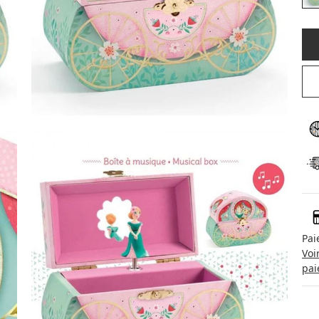
Pai
Voi
pai