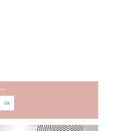
..
OK