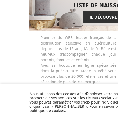
LISTE DE NAIS
JE DÉCOUVRE
Pionnier du WEB, leader français de la
distribution sélective en puériculture
depuis plus de 15 ans, Made In Bébé est
heureux d'accompagner chaque jour
parents, familles et enfants.
Avec sa boutique en ligne spécialisée
dans la puériculture, Made in Bébé vous
propose plus de 20 000 références et une
sélection de plus de 300 marques.
Que ce soit pour préparer l'arrivée d'un
heureux événement ou faire plaisir à vos
Nous utilisons des cookies afin d’analyser votre n
promouvoir ses services sur les réseaux sociaux 
proches et à vous-même, découvrez tout
Vous pouvez paramétrer vos choix pour individue
notre univers et articles de produits de
cliquant sur « PERSONNALISER ». Pour en savoir pl
puériculture, équipement bébé, hygiène
politique de cookies
.
et nécessaire de toilette, alimentation et