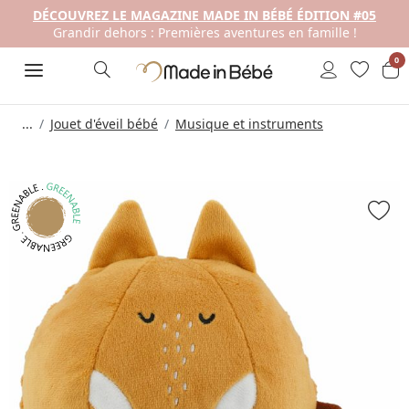
DÉCOUVREZ LE MAGAZINE MADE IN BÉBÉ ÉDITION #05
Grandir dehors : Premières aventures en famille !
0
...
Jouet d'éveil bébé
Musique et instruments