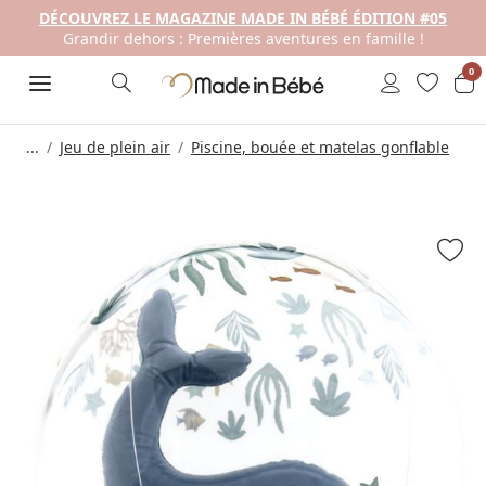
DÉCOUVREZ LE MAGAZINE MADE IN BÉBÉ ÉDITION #05
Grandir dehors : Premières aventures en famille !
0
...
Jeu de plein air
Piscine, bouée et matelas gonflable