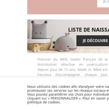
LISTE DE NAIS
JE DÉCOUVRE
Pionnier du WEB, leader français de la
distribution sélective en puériculture
depuis plus de 15 ans, Made In Bébé est
heureux d'accompagner chaque jour
parents, familles et enfants.
Avec sa boutique en ligne spécialisée
Nous utilisons des cookies afin d’analyser votre n
dans la puériculture, Made in Bébé vous
promouvoir ses services sur les réseaux sociaux 
Vous pouvez paramétrer vos choix pour individue
propose plus de 20 000 références et une
cliquant sur « PERSONNALISER ». Pour en savoir pl
sélection de plus de 300 marques.
politique de cookies
.
Que ce soit pour préparer l'arrivée d'un