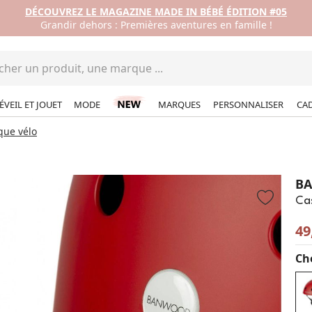
DÉCOUVREZ LE MAGAZINE MADE IN BÉBÉ ÉDITION #05
Grandir dehors : Premières aventures en famille !
ÉVEIL ET JOUET
MODE
MARQUES
PERSONNALISER
CA
que vélo
B
Ca
49
Cho