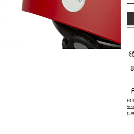
Pai
Voi
pai