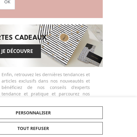
OK
RTES CADEAUX
JE DÉCOUVRE
Enfin, retrouvez les dernières tendances et
articles exclusifs dans nos nouveautés et
bénéficiez de nos conseils d'experts
tendance et pratique et parcourez nos
guides d'achats et comparatifs produits
actualisés dans notre magazine dédié.
PERSONNALISER
Made in Bébé propose des services
différenciants et personnalisés comme la
broderie ou la gravure des produits ou
TOUT REFUSER
bien la possibilité de créer des listes de