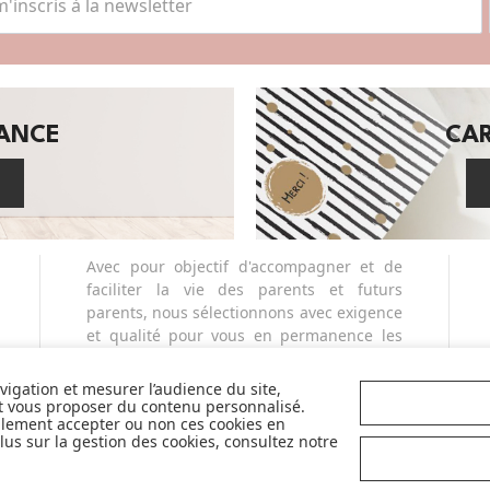
SANCE
CA
Avec pour objectif d'accompagner et de
faciliter la vie des parents et futurs
parents, nous sélectionnons avec exigence
et qualité pour vous en permanence les
plus belles marques de la puériculture. Et
nous sommes fiers de vous proposer
avigation et mesurer l’audience du site,
également des marques partenaires
et vous proposer du contenu personnalisé.
llement accepter ou non ces cookies en
sélectives et innovantes telles que Cybex,
us sur la gestion des cookies, consultez notre
Nobodinoz, Liewood, Charlie Crane,
Babyzen, Stokke, etc...