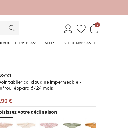
0
DEAUX
BONS PLANS
LABELS
LISTE DE NAISSANCE
B&CO
oir tablier col claudine imperméable -
oufrou léopard 6/24 mois
,90 €
isissez votre déclinaison