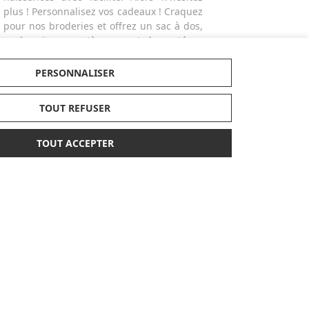
plus ! Personnalisez vos cadeaux ! Craquez
pour nos broderies et offrez un sac à dos,
un bavoir, un protège-carnet de santé ou
un doudou personnalisé avec le prénom
de l'enfant.
PERSONNALISER
TOUT REFUSER
TOUT ACCEPTER
PAIEMENT
LABELS
SÉCURISÉ
ENCORE PLUS D'AIDE
Nous contacter au
05 31 53 03 40
tre bébé
Nous écrire