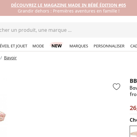
DÉCOUVREZ LE MAGAZINE MADE IN BÉBÉ ÉDITION #05
Grandir dehors : Premières aventures en famille !
ÉVEIL ET JOUET
MODE
MARQUES
PERSONNALISER
CA
Bavoir
B
Bav
fr
26
Cho