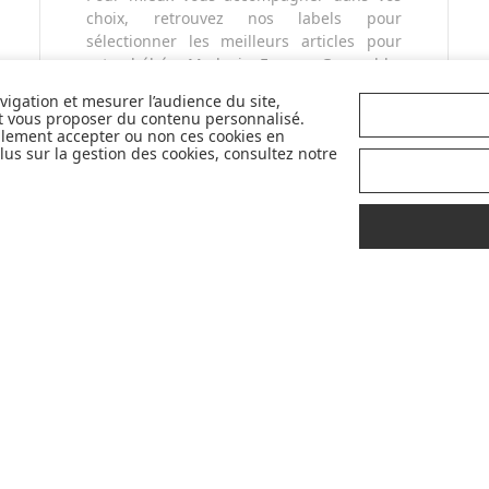
choix, retrouvez nos labels pour
sélectionner les meilleurs articles pour
votre bébé : Made in France, Greenable,
Premium...
avigation et mesurer l’audience du site,
et vous proposer du contenu personnalisé.
llement accepter ou non ces cookies en
us sur la gestion des cookies, consultez notre
LIVRAISON
CONSEILS
OFFERTE
D'
EXPERTS
À PROPOS DE MADE IN BÉBÉ
CONSEILS
Qui sommes-nous ?
Bien choisir son siège auto
Avis
Les indispensables selon l'âge de vo