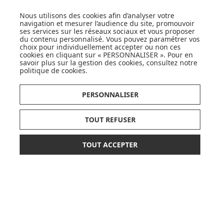
Nous utilisons des cookies afin d’analyser votre
JE DÉCOUVRE
navigation et mesurer l’audience du site, promouvoir
ses services sur les réseaux sociaux et vous proposer
du contenu personnalisé. Vous pouvez paramétrer vos
choix pour individuellement accepter ou non ces
cookies en cliquant sur « PERSONNALISER ». Pour en
savoir plus sur la gestion des cookies, consultez notre
politique de cookies
.
CARTES CADEAUX
PERSONNALISER
JE DÉCOUVRE
TOUT REFUSER
TOUT ACCEPTER
48,75 €
69,00 €
AJOUTER AU PANIER
Pionnier du WEB, leader français de la distribution
sélective en puériculture depuis plus de 15 ans,
ou paiement
3 x 16,25 €
sans frais
Made In Bébé est heureux d'accompagner chaque
jour parents, familles et enfants.
Avec sa boutique en ligne spécialisée dans la
puériculture, Made in Bébé vous propose plus de