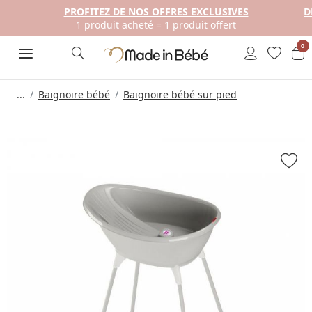
PROFITEZ DE NOS OFFRES EXCLUSIVES
D
1 produit acheté = 1 produit offert
0
...
Baignoire bébé
Baignoire bébé sur pied