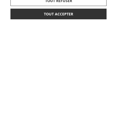
TOUT REFUSER
TOUT ACCEPTER
199,00 €
259,00 €
AJOUTER AU PANIER
ou paiement
3 x 66,33 €
sans frais
LISTE DE NAISSANCE
JE DÉCOUVRE
CARTES CADEAUX
JE DÉCOUVRE