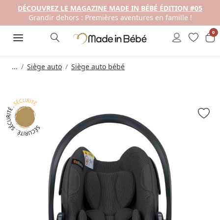
DÉCOUVREZ LE MAGAZINE MADE IN BÉBÉ ÉDITION #05
Grandir dehors : Premières aventures en famille !
0
...
Siège auto
Siège auto bébé