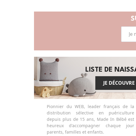
S
LISTE DE NAIS
JE DÉCOUVRE
Pionnier du WEB, leader français de la
distribution sélective en puériculture
depuis plus de 15 ans, Made In Bébé est
heureux d'accompagner chaque jour
parents, familles et enfants.