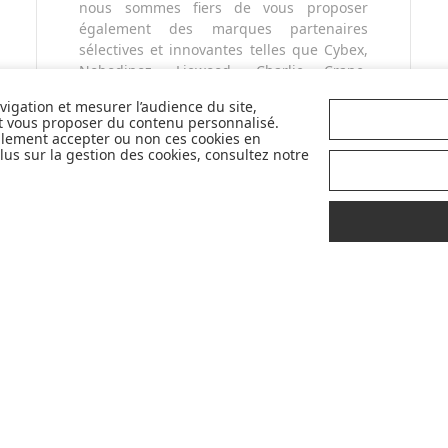
nous sommes fiers de vous proposer
également des marques partenaires
sélectives et innovantes telles que Cybex,
Nobodinoz, Liewood, Charlie Crane,
Babyzen, Stokke, etc...
avigation et mesurer l’audience du site,
Pour mieux vous accompagner dans vos
et vous proposer du contenu personnalisé.
choix, retrouvez nos labels pour
llement accepter ou non ces cookies en
sélectionner les meilleurs articles pour
us sur la gestion des cookies, consultez notre
votre bébé : Made in France, Greenable,
Premium...
LIVRAISON
CONSEILS
OFFERTE
D'
EXPERTS