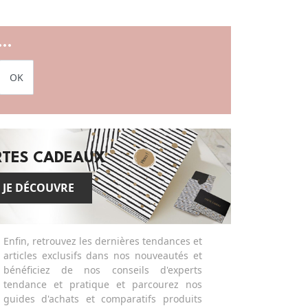
..
OK
RTES CADEAUX
JE DÉCOUVRE
Enfin, retrouvez les dernières tendances et
articles exclusifs dans nos nouveautés et
bénéficiez de nos conseils d'experts
tendance et pratique et parcourez nos
guides d'achats et comparatifs produits