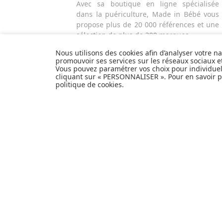
Avec sa boutique en ligne spécialisée
dans la puériculture, Made in Bébé vous
propose plus de 20 000 références et une
sélection de plus de 300 marques.
Que ce soit pour préparer l'arrivée d'un
Nous utilisons des cookies afin d’analyser votre n
heureux événement ou faire plaisir à vos
promouvoir ses services sur les réseaux sociaux 
proches et à vous-même, découvrez tout
Vous pouvez paramétrer vos choix pour individue
notre univers et articles de produits de
cliquant sur « PERSONNALISER ». Pour en savoir pl
politique de cookies
.
puériculture, équipement bébé, hygiène
et nécessaire de toilette, alimentation et
repas, sécurité de l'enfant, poussettes,
mobilier et décoration pour la chambre de
bébé, jouets d'éveil et autres cadeaux de
naissance...
EXPÉDITION
PERSONNALISER
EN
24H