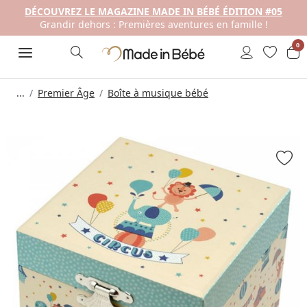
DÉCOUVREZ LE MAGAZINE MADE IN BÉBÉ ÉDITION #05
Grandir dehors : Premières aventures en famille !
0
...
Premier Âge
Boîte à musique bébé