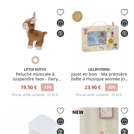
LITTLE DUTCH
LILLIPUTIENS
Peluche musicale à
Jouet en bois - Ma première
suspendre faon - Fairy
boîte à musique animée Joe
Garden
s'envole
19,50 €
23,90 €
-15%
-20%
Prix de vente conseillé : 22,90 €
Prix de vente conseillé : 29,90 €