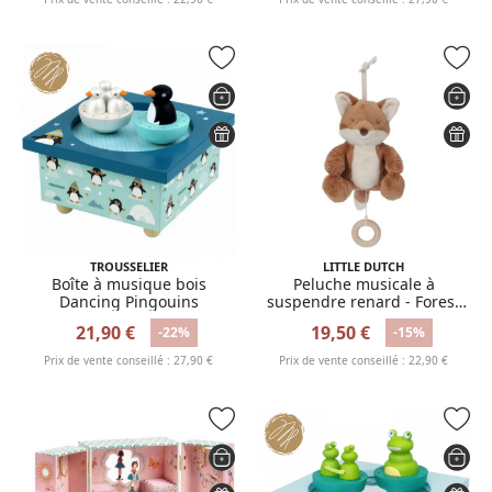
TROUSSELIER
LITTLE DUTCH
Boîte à musique bois
Peluche musicale à
Dancing Pingouins
suspendre renard - Forest
Friends
21,90 €
19,50 €
-22%
-15%
Prix de vente conseillé : 27,90 €
Prix de vente conseillé : 22,90 €