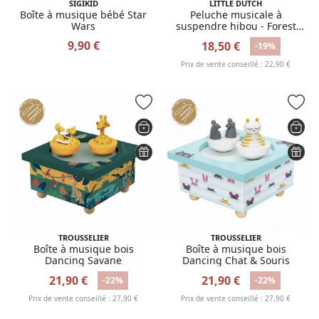
SIGIKID
LITTLE DUTCH
Boîte à musique bébé Star
Peluche musicale à
Wars
suspendre hibou - Forest
Friends
9,90 €
18,50 €
-19%
Prix de vente conseillé : 22,90 €
TROUSSELIER
TROUSSELIER
Boîte à musique bois
Boîte à musique bois
Dancing Savane
Dancing Chat & Souris
21,90 €
21,90 €
-22%
-22%
Prix de vente conseillé : 27,90 €
Prix de vente conseillé : 27,90 €