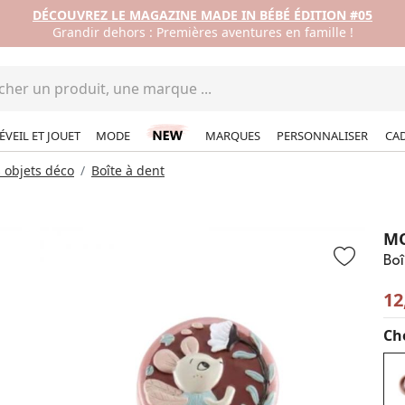
DÉCOUVREZ LE MAGAZINE MADE IN BÉBÉ ÉDITION #05
Grandir dehors : Premières aventures en famille !
ÉVEIL ET JOUET
MODE
MARQUES
PERSONNALISER
CA
 objets déco
Boîte à dent
MO
Boî
12
Cho