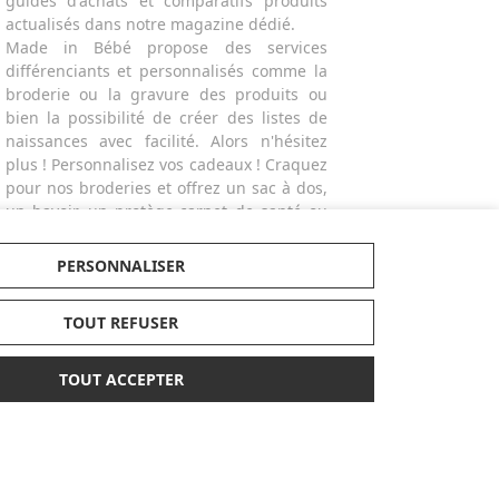
guides d'achats et comparatifs produits
actualisés dans notre magazine dédié.
Made in Bébé propose des services
différenciants et personnalisés comme la
broderie ou la gravure des produits ou
bien la possibilité de créer des listes de
naissances avec facilité. Alors n'hésitez
plus ! Personnalisez vos cadeaux ! Craquez
pour nos broderies et offrez un sac à dos,
un bavoir, un protège-carnet de santé ou
un doudou personnalisé avec le prénom
de l'enfant.
PERSONNALISER
TOUT REFUSER
TOUT ACCEPTER
PAIEMENT
LABELS
SÉCURISÉ