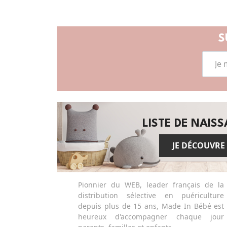
S
LISTE DE NAIS
JE DÉCOUVRE
Pionnier du WEB, leader français de la
distribution sélective en puériculture
depuis plus de 15 ans, Made In Bébé est
heureux d'accompagner chaque jour