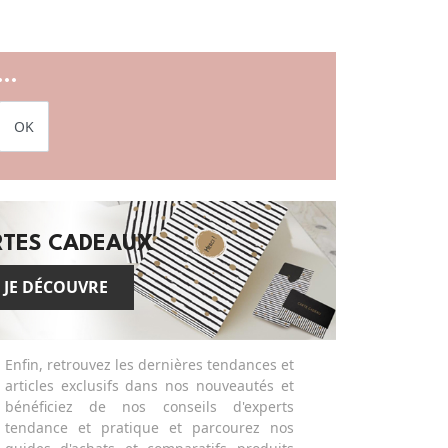
..
OK
RTES CADEAUX
JE DÉCOUVRE
Enfin, retrouvez les dernières tendances et
articles exclusifs dans nos nouveautés et
bénéficiez de nos conseils d'experts
tendance et pratique et parcourez nos