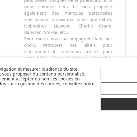
plus belles marques de la puériculture. Et
nous sommes fiers de vous proposer
également des marques partenaires
sélectives et innovantes telles que Cybex,
Nobodinoz, Liewood, Charlie Crane,
Babyzen, Stokke, etc...
Pour mieux vous accompagner dans vos
choix, retrouvez nos labels pour
sélectionner les meilleurs articles pour
votre bébé : Made in France, Greenable,
Premium...
avigation et mesurer l’audience du site,
et vous proposer du contenu personnalisé.
llement accepter ou non ces cookies en
us sur la gestion des cookies, consultez notre
LIVRAISON
CONSEILS
OFFERTE
D'
EXPERTS