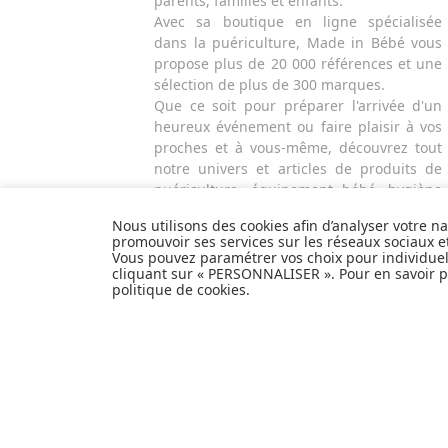
parents, familles et enfants.
Avec sa boutique en ligne spécialisée
dans la puériculture, Made in Bébé vous
propose plus de 20 000 références et une
sélection de plus de 300 marques.
Que ce soit pour préparer l'arrivée d'un
heureux événement ou faire plaisir à vos
proches et à vous-même, découvrez tout
notre univers et articles de produits de
puériculture, équipement bébé, hygiène
et nécessaire de toilette, alimentation et
Nous utilisons des cookies afin d’analyser votre n
repas, sécurité de l'enfant, poussettes,
promouvoir ses services sur les réseaux sociaux 
mobilier et décoration pour la chambre de
Vous pouvez paramétrer vos choix pour individue
bébé, jouets d'éveil et autres cadeaux de
cliquant sur « PERSONNALISER ». Pour en savoir pl
politique de cookies
.
naissance...
EXPÉDITION
PERSONNALISER
EN
24H