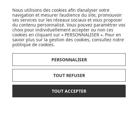
Nous utilisons des cookies afin d’analyser votre
navigation et mesurer l’audience du site, promouvoir
ses services sur les réseaux sociaux et vous proposer
du contenu personnalisé. Vous pouvez paramétrer vos
choix pour individuellement accepter ou non ces
cookies en cliquant sur « PERSONNALISER ». Pour en
savoir plus sur la gestion des cookies, consultez notre
LISTE DE NAISSANCE
politique de cookies
.
JE DÉCOUVRE
PERSONNALISER
TOUT REFUSER
TOUT ACCEPTER
16,50 €
19,90 €
AJOUTER AU PANIER
CARTES CADEAUX
dont 0,32 € d'éco-part
JE DÉCOUVRE