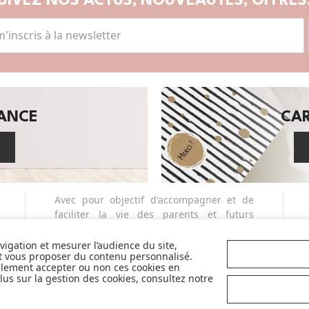
UIVEZ NOS ACTUS,
NOUVEAUTÉS, OFFRES.
SANCE
CA
Avec pour objectif d'accompagner et de
faciliter la vie des parents et futurs
parents, nous sélectionnons avec exigence
et qualité pour vous en permanence les
avigation et mesurer l’audience du site,
et vous proposer du contenu personnalisé.
plus belles marques de la puériculture. Et
llement accepter ou non ces cookies en
nous sommes fiers de vous proposer
us sur la gestion des cookies, consultez notre
également des marques partenaires
sélectives et innovantes telles que Cybex,