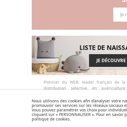
S
LISTE DE NAIS
JE DÉCOUVRE
Pionnier du WEB, leader français de la
distribution sélective en puériculture
depuis plus de 15 ans, Made In Bébé est
heureux d'accompagner chaque jour
Nous utilisons des cookies afin d’analyser votre n
promouvoir ses services sur les réseaux sociaux 
parents, familles et enfants.
Vous pouvez paramétrer vos choix pour individue
Avec sa boutique en ligne spécialisée
cliquant sur « PERSONNALISER ». Pour en savoir pl
dans la puériculture, Made in Bébé vous
politique de cookies
.
propose plus de 20 000 références et une