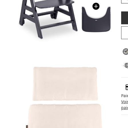
Pai
Voi
pai