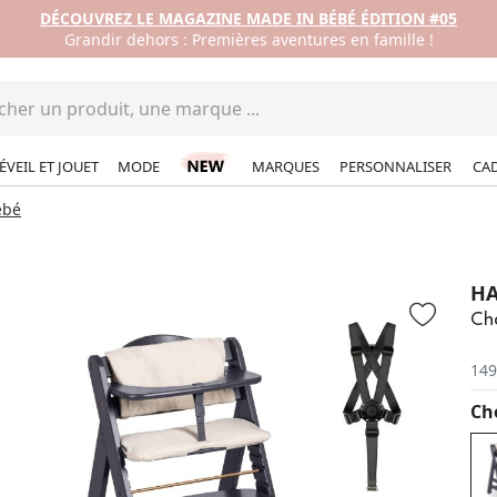
DÉCOUVREZ LE MAGAZINE MADE IN BÉBÉ ÉDITION #05
Grandir dehors : Premières aventures en famille !
ÉVEIL ET JOUET
MODE
MARQUES
PERSONNALISER
CA
ébé
H
Cha
149
Cho