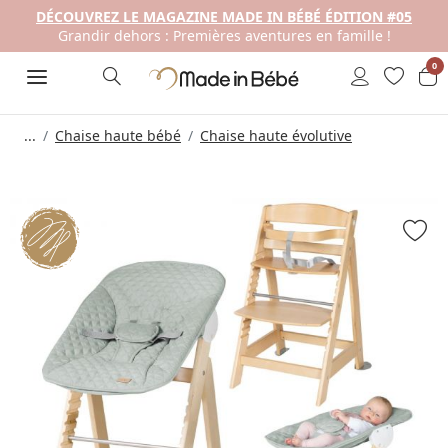
DÉCOUVREZ LE MAGAZINE MADE IN BÉBÉ ÉDITION #05
Grandir dehors : Premières aventures en famille !
0
...
Chaise haute bébé
Chaise haute évolutive