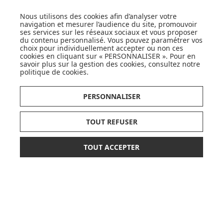
Nous utilisons des cookies afin d’analyser votre
navigation et mesurer l’audience du site, promouvoir
ses services sur les réseaux sociaux et vous proposer
SUIVEZ NOS ACTUS,
du contenu personnalisé. Vous pouvez paramétrer vos
NOUVEAUTÉS, OFFRES...
choix pour individuellement accepter ou non ces
cookies en cliquant sur « PERSONNALISER ». Pour en
savoir plus sur la gestion des cookies, consultez notre
OK
politique de cookies
.
PERSONNALISER
TOUT REFUSER
LISTE DE NAISSANCE
TOUT ACCEPTER
139,90 €
204,90 €
JE DÉCOUVRE
AJOUTER AU PANIER
ou paiement
3 x 46,63 €
sans frais