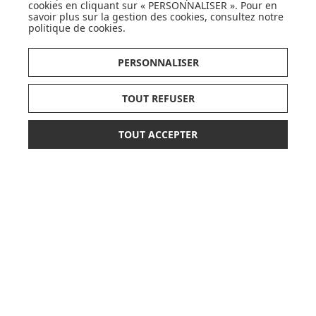
cookies en cliquant sur « PERSONNALISER ». Pour en
JE DÉCOUVRE
savoir plus sur la gestion des cookies, consultez notre
politique de cookies
.
PERSONNALISER
Pionnier du WEB, leader français de la distribution
sélective en puériculture depuis plus de 15 ans,
TOUT REFUSER
Made In Bébé est heureux d'accompagner chaque
jour parents, familles et enfants.
TOUT ACCEPTER
Avec sa boutique en ligne spécialisée dans la
64,90 €
79,90 €
AJOUTER AU PANIER
puériculture, Made in Bébé vous propose plus de
20 000 références et une sélection de plus de 300
ou paiement
3 x 21,63 €
sans frais
marques.
Que ce soit pour préparer l'arrivée d'un heureux
événement ou faire plaisir à vos proches et à vous-
même, découvrez tout notre univers et articles de
produits de puériculture, équipement bébé,
hygiène et nécessaire de toilette, alimentation et
repas, sécurité de l'enfant, poussettes, mobilier et
décoration pour la chambre de bébé, jouets d'éveil
et autres cadeaux de naissance...