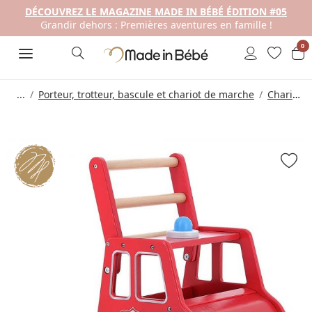
DÉCOUVREZ LE MAGAZINE MADE IN BÉBÉ ÉDITION #05
Grandir dehors : Premières aventures en famille !
0
...
Porteur, trotteur, bascule et chariot de marche
Chariot de marche