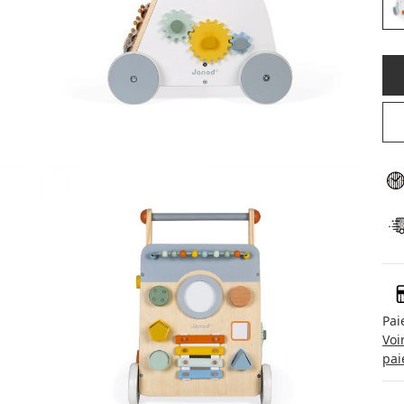
Pai
Voi
pai