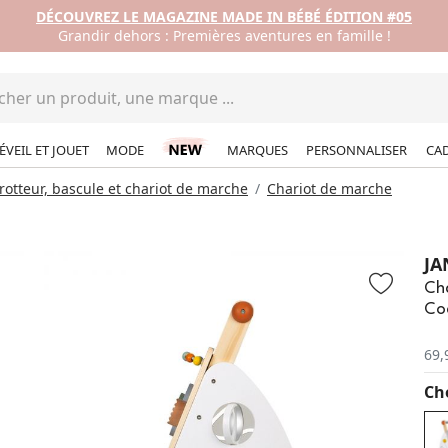
DÉCOUVREZ LE MAGAZINE MADE IN BÉBÉ ÉDITION #05
Grandir dehors : Premières aventures en famille !
ÉVEIL ET JOUET
MODE
MARQUES
PERSONNALISER
CA
trotteur, bascule et chariot de marche
Chariot de marche
JA
Cha
Co
69,
Cho