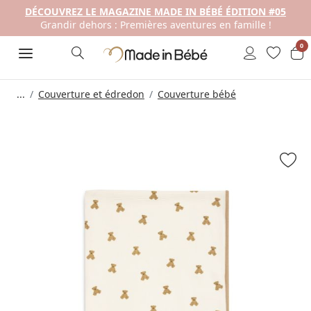
DÉCOUVREZ LE MAGAZINE MADE IN BÉBÉ ÉDITION #05
Grandir dehors : Premières aventures en famille !
0
...
Couverture et édredon
Couverture bébé