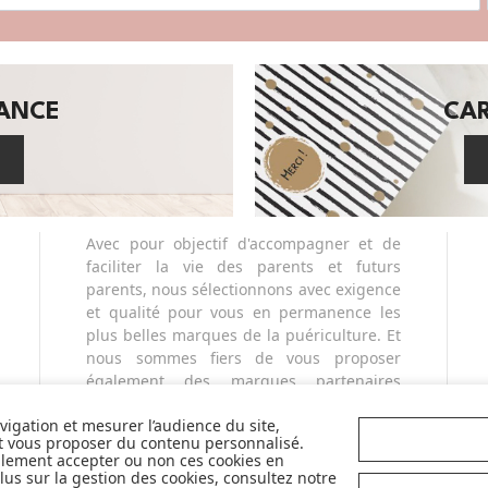
SANCE
CA
Avec pour objectif d'accompagner et de
faciliter la vie des parents et futurs
parents, nous sélectionnons avec exigence
et qualité pour vous en permanence les
plus belles marques de la puériculture. Et
nous sommes fiers de vous proposer
également des marques partenaires
sélectives et innovantes telles que Cybex,
avigation et mesurer l’audience du site,
Nobodinoz, Liewood, Charlie Crane,
et vous proposer du contenu personnalisé.
Babyzen, Stokke, etc...
llement accepter ou non ces cookies en
Pour mieux vous accompagner dans vos
us sur la gestion des cookies, consultez notre