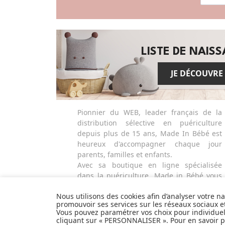
LISTE DE NAIS
JE DÉCOUVRE
Pionnier du WEB, leader français de la
distribution sélective en puériculture
depuis plus de 15 ans, Made In Bébé est
heureux d'accompagner chaque jour
parents, familles et enfants.
Avec sa boutique en ligne spécialisée
dans la puériculture, Made in Bébé vous
propose plus de 20 000 références et une
Nous utilisons des cookies afin d’analyser votre n
sélection de plus de 300 marques.
promouvoir ses services sur les réseaux sociaux 
Que ce soit pour préparer l'arrivée d'un
Vous pouvez paramétrer vos choix pour individue
heureux événement ou faire plaisir à vos
cliquant sur « PERSONNALISER ». Pour en savoir pl