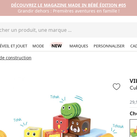
DÉCOUVREZ LE MAGAZINE MADE IN BÉBÉ ÉDITION #05
Grandir dehors : Premières aventures en famille !
ÉVEIL ET JOUET
MODE
MARQUES
PERSONNALISER
CA
 de construction
VI
Cu
29,
Cho