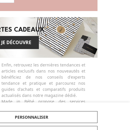
RTES CADEAUX
JE DÉCOUVRE
Enfin, retrouvez les dernières tendances et
articles exclusifs dans nos nouveautés et
bénéficiez de nos conseils d'experts
tendance et pratique et parcourez nos
guides d'achats et comparatifs produits
actualisés dans notre magazine dédié.
Made in Bébé propose des services
différenciants et personnalisés comme la
broderie ou la gravure des produits ou
PERSONNALISER
bien la possibilité de créer des listes de
naissances avec facilité. Alors n'hésitez