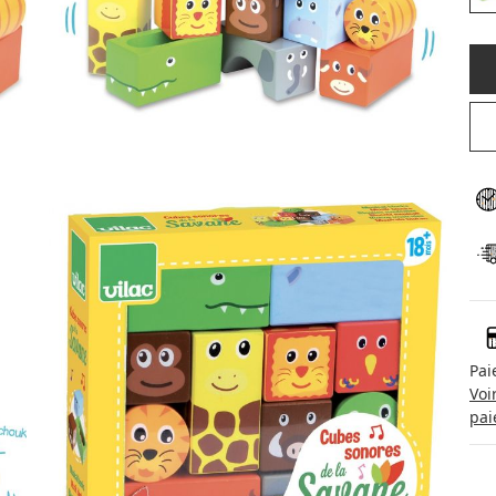
Pai
Voi
pai