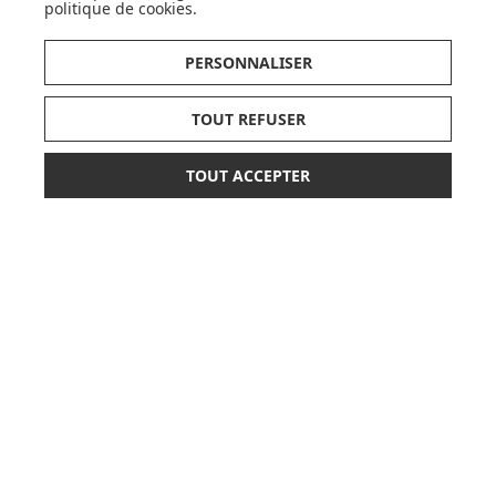
LISTE DE NAISSANCE
politique de cookies
.
JE DÉCOUVRE
PERSONNALISER
TOUT REFUSER
TOUT ACCEPTER
17,50 €
26,90 €
AJOUTER AU PANIER
CARTES CADEAUX
JE DÉCOUVRE
Pionnier du WEB, leader français de la distribution
sélective en puériculture depuis plus de 15 ans,
Made In Bébé est heureux d'accompagner chaque
jour parents, familles et enfants.
Avec sa boutique en ligne spécialisée dans la
puériculture, Made in Bébé vous propose plus de