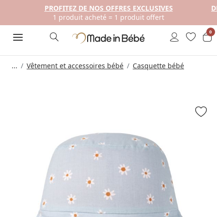
PROFITEZ DE NOS OFFRES EXCLUSIVES
D
1 produit acheté = 1 produit offert
0
...
Vêtement et accessoires bébé
Casquette bébé