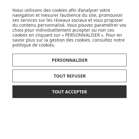
LISTE DE NAISSANCE
Nous utilisons des cookies afin d’analyser votre
navigation et mesurer l’audience du site, promouvoir
JE DÉCOUVRE
ses services sur les réseaux sociaux et vous proposer
du contenu personnalisé. Vous pouvez paramétrer vos
choix pour individuellement accepter ou non ces
cookies en cliquant sur « PERSONNALISER ». Pour en
savoir plus sur la gestion des cookies, consultez notre
politique de cookies
.
PERSONNALISER
CARTES CADEAUX
JE DÉCOUVRE
TOUT REFUSER
TOUT ACCEPTER
19,90 €
24,90 €
AJOUTER AU PANIER
Pionnier du WEB, leader français de la distribution
sélective en puériculture depuis plus de 15 ans,
Made In Bébé est heureux d'accompagner chaque
jour parents, familles et enfants.
Avec sa boutique en ligne spécialisée dans la
puériculture, Made in Bébé vous propose plus de