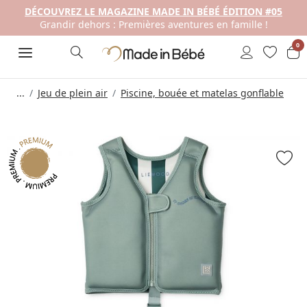
DÉCOUVREZ LE MAGAZINE MADE IN BÉBÉ ÉDITION #05
Grandir dehors : Premières aventures en famille !
0
...
Jeu de plein air
Piscine, bouée et matelas gonflable