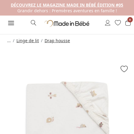
DÉCOUVREZ LE MAGAZINE MADE IN BÉBÉ ÉDITION #05
Grandir dehors : Premières aventures en famille !
0
...
Linge de lit
Drap housse