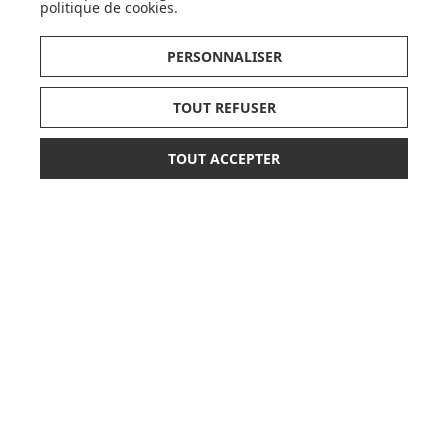
politique de cookies
.
SUIVEZ NOS ACTUS,
NOUVEAUTÉS, OFFRES...
PERSONNALISER
OK
TOUT REFUSER
TOUT ACCEPTER
68,90 €
79,90 €
AJOUTER AU PANIER
ou paiement
3 x 22,97 €
sans frais
LISTE DE NAISSANCE
JE DÉCOUVRE
CARTES CADEAUX