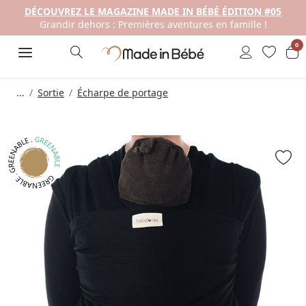
DÉCOUVREZ LE MAGAZINE MADE IN BÉBÉ ÉDITION #05
Grandir dehors : Premières aventures en famille !
0
...
Sortie
Écharpe de portage