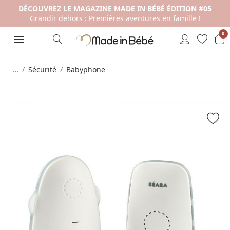
DÉCOUVREZ LE MAGAZINE MADE IN BÉBÉ ÉDITION #05
Grandir dehors : Premières aventures en famille !
0
...
Sécurité
Babyphone