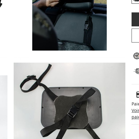
Pai
Voi
pai