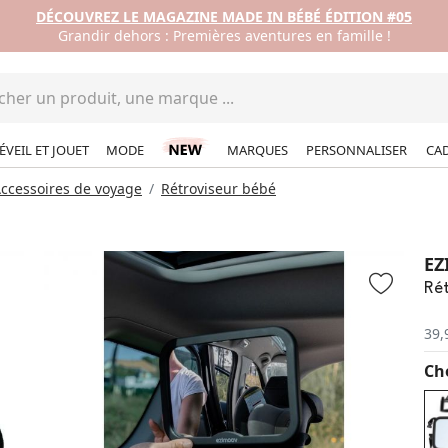
DÉCOUVREZ LE MAGAZINE MADE IN BÉBÉ ÉDITION #05
Grandir dehors : Premières aventures en famille !
ÉVEIL ET JOUET
MODE
MARQUES
PERSONNALISER
CA
ccessoires de voyage
Rétroviseur bébé
EZ
Rét
39,
Cho