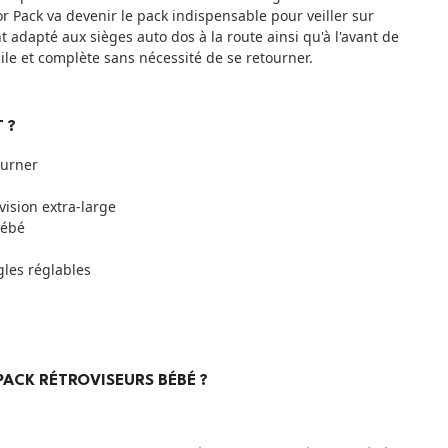
ror Pack va devenir le pack indispensable pour veiller sur
t adapté aux sièges auto dos à la route ainsi qu'à l'avant de
acile et complète sans nécessité de se retourner.
T ?
ourner
vision extra-large
 bébé
gles réglables
PACK RÉTROVISEURS BÉBÉ ?