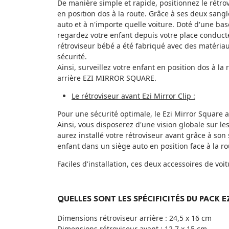
De manière simple et rapide, positionnez le rétrovi
en position dos à la route. Grâce à ses deux sangl
auto et à n'importe quelle voiture. Doté d'une bas
regardez votre enfant depuis votre place conducte
rétroviseur bébé a été fabriqué avec des matériaux
sécurité.
Ainsi, surveillez votre enfant en position dos à la 
arrière EZI MIRROR SQUARE.
Le rétroviseur avant Ezi Mirror Clip :
Pour une sécurité optimale, le Ezi Mirror Square a
Ainsi, vous disposerez d'une vision globale sur l
aurez installé votre rétroviseur avant grâce à son
enfant dans un siège auto en position face à la r
Faciles d'installation, ces deux accessoires de voi
QUELLES SONT LES SPÉCIFICITÉS DU PACK 
Dimensions rétroviseur arrière : 24,5 x 16 cm
Dimensions rétroviseur avant : 12,7 x 15 cm