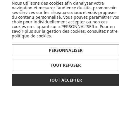
LISTE DE NAISSANCE
Nous utilisons des cookies afin d’analyser votre
navigation et mesurer l’audience du site, promouvoir
ses services sur les réseaux sociaux et vous proposer
JE DÉCOUVRE
du contenu personnalisé. Vous pouvez paramétrer vos
choix pour individuellement accepter ou non ces
cookies en cliquant sur « PERSONNALISER ». Pour en
savoir plus sur la gestion des cookies, consultez notre
politique de cookies
.
PERSONNALISER
CARTES CADEAUX
TOUT REFUSER
JE DÉCOUVRE
TOUT ACCEPTER
101,90 €
119,90 €
AJOUTER AU PANIER
ou paiement
3 x 33,97 €
sans frais
Pionnier du WEB, leader français de la distribution
sélective en puériculture depuis plus de 15 ans,
Made In Bébé est heureux d'accompagner chaque
jour parents, familles et enfants.
Avec sa boutique en ligne spécialisée dans la
puériculture, Made in Bébé vous propose plus de