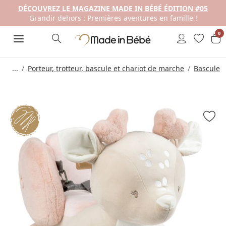
DÉCOUVREZ LE MAGAZINE MADE IN BÉBÉ ÉDITION #05
Grandir dehors : Premières aventures en famille !
0
...
Porteur, trotteur, bascule et chariot de marche
Bascule