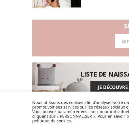
S
LISTE DE NAIS
JE DÉCOUVRE
Nous utilisons des cookies afin d’analyser votre n
promouvoir ses services sur les réseaux sociaux 
Pionnier du WEB, leader français de la
Vous pouvez paramétrer vos choix pour individue
distribution sélective en puériculture
cliquant sur « PERSONNALISER ». Pour en savoir pl
politique de cookies
.
depuis plus de 15 ans, Made In Bébé est
heureux d'accompagner chaque jour