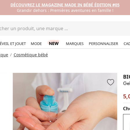
DÉCOUVREZ LE MAGAZINE MADE IN BÉBÉ ÉDITION #05
Grandir dehors : Premières aventures en famille !
ÉVEIL ET JOUET
MODE
MARQUES
PERSONNALISER
CA
ique
Cosmétique bébé
BI
Gel
5,
Cho