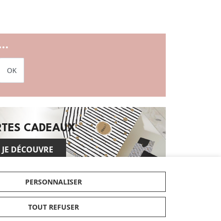
..
OK
RTES CADEAUX
JE DÉCOUVRE
PERSONNALISER
Enfin, retrouvez les dernières tendances et
articles exclusifs dans nos nouveautés et
TOUT REFUSER
bénéficiez de nos conseils d'experts
tendance et pratique et parcourez nos