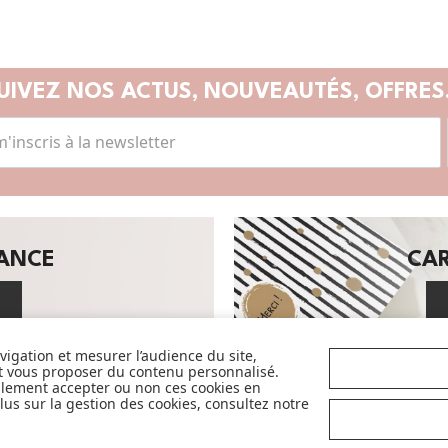
UIVEZ NOS ACTUS,
NOUVEAUTÉS, OFFRES.
SANCE
CA
avigation et mesurer l’audience du site,
et vous proposer du contenu personnalisé.
Avec pour objectif d'accompagner et de
llement accepter ou non ces cookies en
faciliter la vie des parents et futurs
us sur la gestion des cookies, consultez notre
parents, nous sélectionnons avec exigence
et qualité pour vous en permanence les