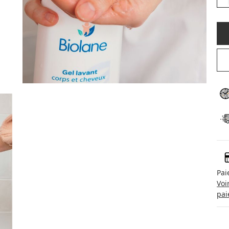
Pai
Voi
pai