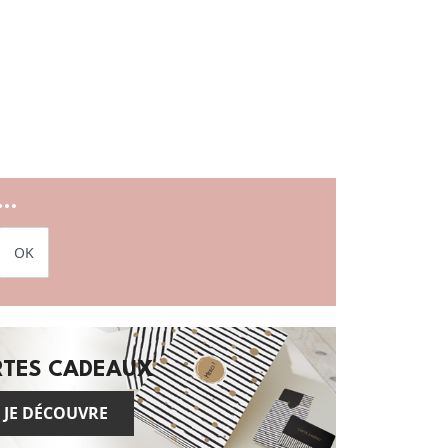
..
OK
RTES CADEAUX
JE DÉCOUVRE