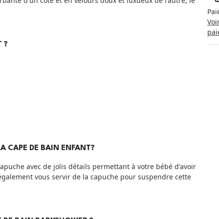
ante d'un côté et en velours doux et luxueux de l'autre, le
Pai
Voi
pai
 ?
A CAPE DE BAIN ENFANT?
puche avec de jolis détails permettant à votre bébé d'avoir
z également vous servir de la capuche pour suspendre cette