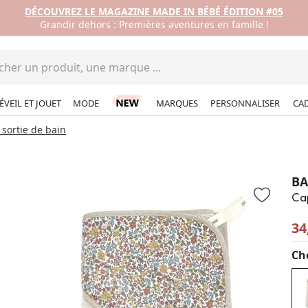
DÉCOUVREZ LE MAGAZINE MADE IN BÉBÉ ÉDITION #05
Grandir dehors : Premières aventures en famille !
ÉVEIL ET JOUET
MODE
MARQUES
PERSONNALISER
CA
 sortie de bain
B
Cap
34
Cho