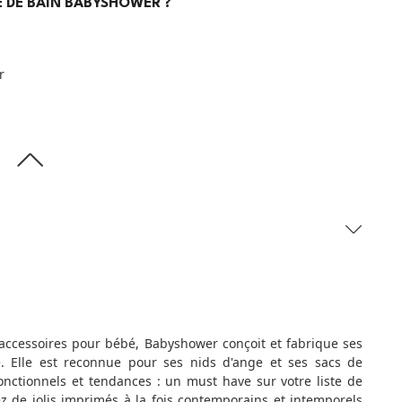
PE DE BAIN BABYSHOWER ?
r
ccessoires pour bébé, Babyshower conçoit et fabrique ses
e. Elle est reconnue pour ses nids d'ange et ses sacs de
fonctionnels et tendances : un must have sur votre liste de
z de jolis imprimés à la fois contemporains et intemporels