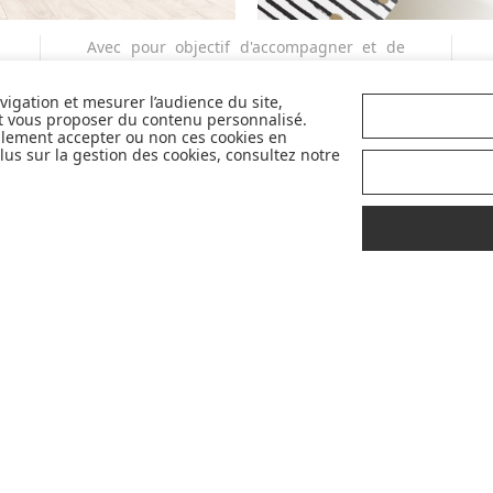
Avec pour objectif d'accompagner et de
faciliter la vie des parents et futurs
parents, nous sélectionnons avec exigence
avigation et mesurer l’audience du site,
et qualité pour vous en permanence les
et vous proposer du contenu personnalisé.
llement accepter ou non ces cookies en
plus belles marques de la puériculture. Et
us sur la gestion des cookies, consultez notre
nous sommes fiers de vous proposer
également des marques partenaires
sélectives et innovantes telles que Cybex,
Nobodinoz, Liewood, Charlie Crane,
Babyzen, Stokke, etc...
Pour mieux vous accompagner dans vos
choix, retrouvez nos labels pour
sélectionner les meilleurs articles pour
votre bébé : Made in France, Greenable,
Premium...