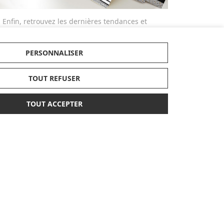
Enfin, retrouvez les dernières tendances et
articles exclusifs dans nos nouveautés et
bénéficiez de nos conseils d'experts
tendance et pratique et parcourez nos
PERSONNALISER
guides d'achats et comparatifs produits
actualisés dans notre magazine dédié.
TOUT REFUSER
Made in Bébé propose des services
différenciants et personnalisés comme la
TOUT ACCEPTER
broderie ou la gravure des produits ou
bien la possibilité de créer des listes de
naissances avec facilité. Alors n'hésitez
plus ! Personnalisez vos cadeaux ! Craquez
pour nos broderies et offrez un sac à dos,
un bavoir, un protège-carnet de santé ou
un doudou personnalisé avec le prénom
de l'enfant.