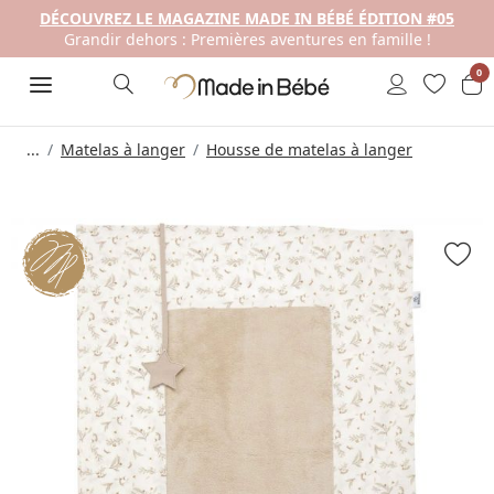
DÉCOUVREZ LE MAGAZINE MADE IN BÉBÉ ÉDITION #05
Grandir dehors : Premières aventures en famille !
0
...
Matelas à langer
Housse de matelas à langer