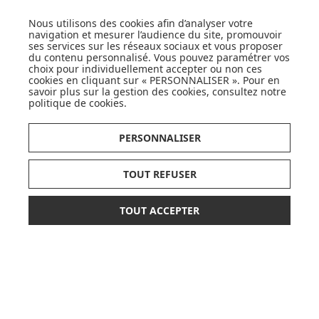
Nous utilisons des cookies afin d’analyser votre
navigation et mesurer l’audience du site, promouvoir
ses services sur les réseaux sociaux et vous proposer
du contenu personnalisé. Vous pouvez paramétrer vos
choix pour individuellement accepter ou non ces
cookies en cliquant sur « PERSONNALISER ». Pour en
savoir plus sur la gestion des cookies, consultez notre
CARTES CADEAUX
politique de cookies
.
JE DÉCOUVRE
PERSONNALISER
TOUT REFUSER
Pionnier du WEB, leader français de la distribution
TOUT ACCEPTER
sélective en puériculture depuis plus de 15 ans,
29,90 €
AJOUTER AU PANIER
Made In Bébé est heureux d'accompagner chaque
jour parents, familles et enfants.
Avec sa boutique en ligne spécialisée dans la
puériculture, Made in Bébé vous propose plus de
20 000 références et une sélection de plus de 300
marques.
Que ce soit pour préparer l'arrivée d'un heureux