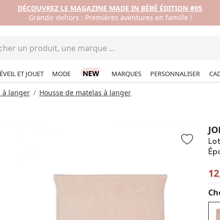
DÉCOUVREZ LE MAGAZINE MADE IN BÉBÉ ÉDITION #05
Grandir dehors : Premières aventures en famille !
ÉVEIL ET JOUET
MODE
MARQUES
PERSONNALISER
CA
 à langer
Housse de matelas à langer
JO
Lot
Ép
12
Cho