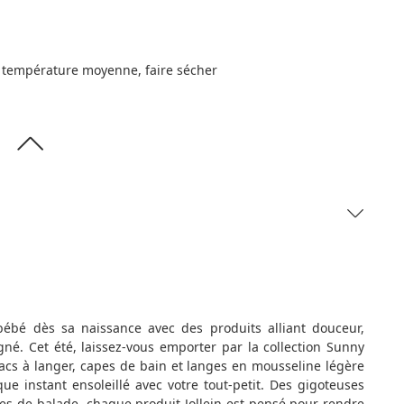
à température moyenne, faire sécher
bébé dès sa naissance avec des produits alliant douceur,
gné. Cet été, laissez-vous emporter par la collection Sunny
sacs à langer, capes de bain et langes en mousseline légère
ue instant ensoleillé avec votre tout-petit. Des gigoteuses
res de balade, chaque produit Jollein est pensé pour rendre