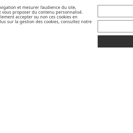
Avec pour objectif d'accompagner et de
avigation et mesurer l’audience du site,
et vous proposer du contenu personnalisé.
faciliter la vie des parents et futurs
llement accepter ou non ces cookies en
parents, nous sélectionnons avec exigence
us sur la gestion des cookies, consultez notre
et qualité pour vous en permanence les
plus belles marques de la puériculture. Et
nous sommes fiers de vous proposer
également des marques partenaires
sélectives et innovantes telles que Cybex,
Nobodinoz, Liewood, Charlie Crane,
Babyzen, Stokke, etc...
Pour mieux vous accompagner dans vos
choix, retrouvez nos labels pour
sélectionner les meilleurs articles pour
votre bébé : Made in France, Greenable,
Premium...