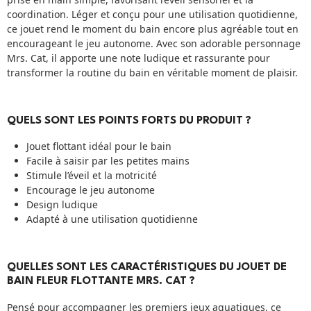
coordination. Léger et conçu pour une utilisation quotidienne,
ce jouet rend le moment du bain encore plus agréable tout en
encourageant le jeu autonome. Avec son adorable personnage
Mrs. Cat, il apporte une note ludique et rassurante pour
transformer la routine du bain en véritable moment de plaisir.
QUELS SONT LES POINTS FORTS DU PRODUIT ?
Jouet flottant idéal pour le bain
Facile à saisir par les petites mains
Stimule l’éveil et la motricité
Encourage le jeu autonome
Design ludique
Adapté à une utilisation quotidienne
QUELLES SONT LES CARACTÉRISTIQUES DU JOUET DE
BAIN FLEUR FLOTTANTE MRS. CAT ?
Pensé pour accompagner les premiers jeux aquatiques, ce