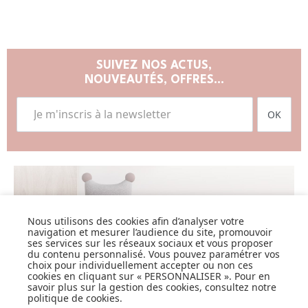
SUIVEZ NOS ACTUS,
NOUVEAUTÉS, OFFRES...
OK
LISTE DE NAISSANCE
Nous utilisons des cookies afin d’analyser votre
navigation et mesurer l’audience du site, promouvoir
JE DÉCOUVRE
ses services sur les réseaux sociaux et vous proposer
du contenu personnalisé. Vous pouvez paramétrer vos
choix pour individuellement accepter ou non ces
cookies en cliquant sur « PERSONNALISER ». Pour en
savoir plus sur la gestion des cookies, consultez notre
politique de cookies
.